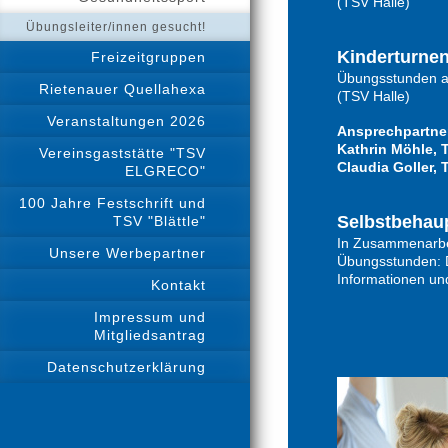
(TSV Halle)
Übungsleiter/innen gesucht!
Kinderturnen
Freizeitgruppen
Übungsstunden ab
Rietenauer Quellahexa
(TSV Halle)
Veranstaltungen 2026
Ansprechpartne
Kathrin Möhle, T
Vereinsgaststätte "TSV
Claudia Goller, 
ELGRECO"
100 Jahre Festschrift und
Selbstbehaup
TSV "Blättle"
In Zusammenarbeit
Unsere Werbepartner
Übungsstunden: D
Informationen u
Kontakt
Impressum und
Mitgliedsantrag
Datenschutzerklärung